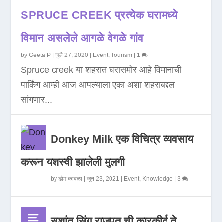
SPRUCE CREEK प्रत्येक घरामध्ये
विमान असलेले आगळे वेगळे गांव
by
Geeta P
|
जुलै 27, 2020
|
Event
,
Tourism
|
1
Spruce creek या शहरात घरासमोर आहे विमानाची
पार्किंग आम्ही आज आपल्याला एका अशा शहराबद्दल
सांगणार...
Donkey Milk एक विचित्र व्यवसाय
करून यशस्वी झालेली मुलगी
by
डोम कावळा
|
जून 23, 2021
|
Event
,
Knowledge
|
3
सुशांत सिंग राजपूत ची कारकीर्द ते