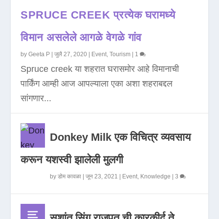
SPRUCE CREEK प्रत्येक घरामध्ये
विमान असलेले आगळे वेगळे गांव
by
Geeta P
|
जुलै 27, 2020
|
Event
,
Tourism
|
1
Spruce creek या शहरात घरासमोर आहे विमानाची
पार्किंग आम्ही आज आपल्याला एका अशा शहराबद्दल
सांगणार...
Donkey Milk एक विचित्र व्यवसाय
करून यशस्वी झालेली मुलगी
by
डोम कावळा
|
जून 23, 2021
|
Event
,
Knowledge
|
3
सुशांत सिंग राजपूत ची कारकीर्द ते