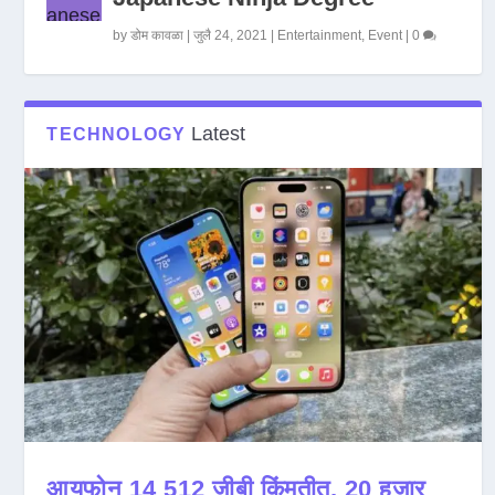
by
डोम कावळा
|
जुलै 24, 2021
|
Entertainment
,
Event
|
0
Latest
TECHNOLOGY
आयफोन 14 512 जीबी किंमतीत, 20 हजार