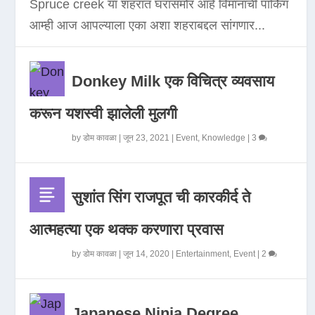
Spruce creek या शहरात घरासमोर आहे विमानाची पार्किंग
आम्ही आज आपल्याला एका अशा शहराबद्दल सांगणार...
Donkey Milk एक विचित्र व्यवसाय
करून यशस्वी झालेली मुलगी
by
डोम कावळा
|
जून 23, 2021
|
Event
,
Knowledge
|
3
सुशांत सिंग राजपूत ची कारकीर्द ते
आत्महत्या एक थक्क करणारा प्रवास
by
डोम कावळा
|
जून 14, 2020
|
Entertainment
,
Event
|
2
Japanese Ninja Degree