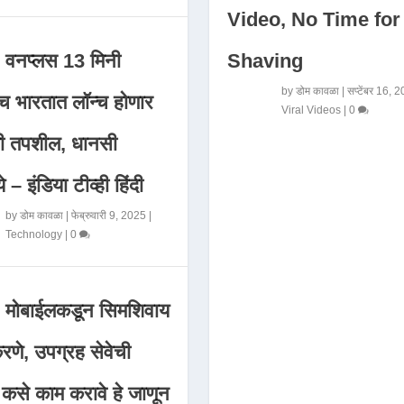
Video, No Time for
Shaving
वनप्लस 13 मिनी
by
डोम कावळा
|
सप्टेंबर 16, 
 भारतात लॉन्च होणार
Viral Videos
|
0
मी तपशील, धानसी
ये – इंडिया टीव्ही हिंदी
by
डोम कावळा
|
फेब्रुवारी 9, 2025
|
Technology
|
0
मोबाईलकडून सिमशिवाय
णे, उपग्रह सेवेची
 कसे काम करावे हे जाणून