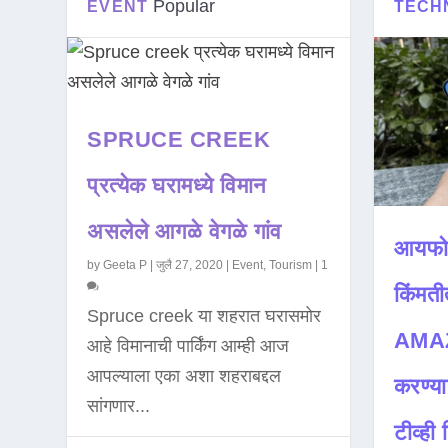
Popular
EVENT
TECH
SPRUCE CREEK
प्रत्येक घरामध्ये विमान
असलेले आगळे वेगळे गांव
आयफो
by
Geeta P
|
जुलै 27, 2020
|
Event
,
Tourism
|
1
किंमती
Spruce creek या शहरात घरासमोर
AMAZ
आहे विमानाची पार्किंग आम्ही आज
आपल्याला एका अशा शहराबद्दल
करण्या
सांगणार...
टीव्ही ह