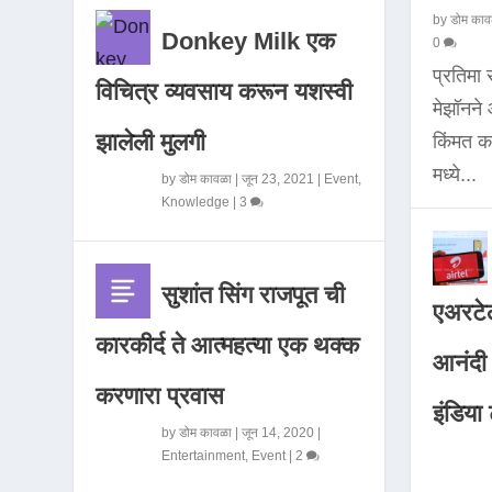
by
डोम काव
Donkey Milk एक
0
प्रतिमा
विचित्र व्यवसाय करून यशस्वी
मेझॉनन
झालेली मुलगी
किंमत 
मध्ये...
by
डोम कावळा
|
जून 23, 2021
|
Event
,
Knowledge
|
3
सुशांत सिंग राजपूत ची
एअरटेल
कारकीर्द ते आत्महत्या एक थक्क
आनंदी व
करणारा प्रवास
इंडिया ट
by
डोम कावळा
|
जून 14, 2020
|
Entertainment
,
Event
|
2