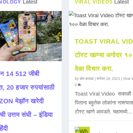
Latest
Latest
NOLOGY
VIRAL VIDEOS
TOAST VIRAL VI
टोस्ट खाण्या अगोदर १
वेळा विचार करा.
न 14 512 जीबी
by
डोम कावळा
|
सप्टेंबर 18, 2021
|
Viral 
0
त, 20 हजार रुपयांसाठी
Toast Viral Video सकाळी 
ON मेझॉन खरेदी
पिताना बहुतेक लोकांना नाश्त्या
टोस्ट खाणे आवडते. चहामध्ये...
ची उत्तम संधी – इंडिया
िंदी