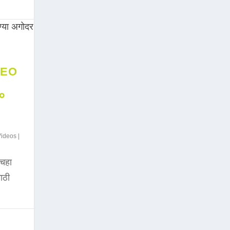
DEO
००
Videos
|
चहा
साठी