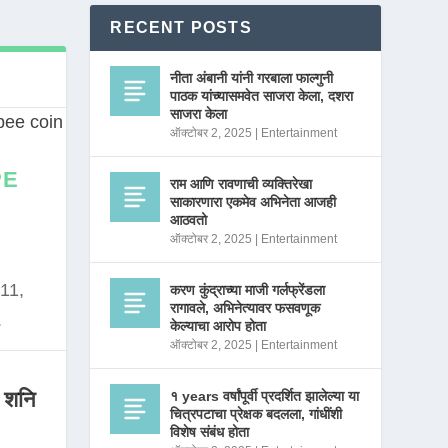
RECENT POSTS
नीता अंबानी यांनी गरबाला फाल्गुनी
पाठक यांच्यासमवेत साजरा केला, दशरा
साजरा केला
ऑक्टोबर 2, 2025
|
Entertainment
PE
राम आणि रावणाची व्यक्तिरेखा
साकारणारा एकमेव अभिनेता आजही
आठवतो
ऑक्टोबर 2, 2025
|
Entertainment
11,
करण कुंद्राच्या माजी गर्लफ्रेंडला
रागावले, अभिनेत्यावर फसवणूक
.
केल्याचा आरोप होता
ऑक्टोबर 2, 2025
|
Entertainment
 शनि
१ years वर्षांपूर्वी प्रदर्शित झालेल्या या
चित्रपटाचा प्रेक्षक बदलला, गांधींशी
विशेष संबंध होता