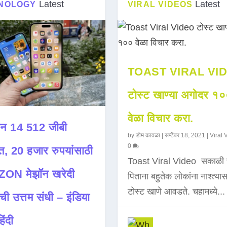
Latest
Latest
NOLOGY
VIRAL VIDEOS
TOAST VIRAL VI
टोस्ट खाण्या अगोदर १
वेळा विचार करा.
न 14 512 जीबी
by
डोम कावळा
|
सप्टेंबर 18, 2021
|
Viral 
0
त, 20 हजार रुपयांसाठी
Toast Viral Video सकाळी 
ON मेझॉन खरेदी
पिताना बहुतेक लोकांना नाश्त्या
टोस्ट खाणे आवडते. चहामध्ये...
ची उत्तम संधी – इंडिया
िंदी