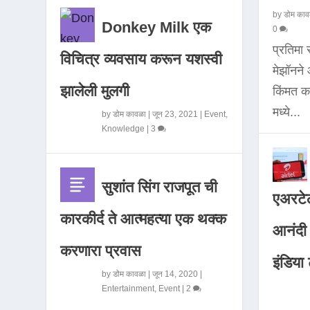
by
डोम काव
Donkey Milk एक
0
प्रतिमा
विचित्र व्यवसाय करून यशस्वी
मेझॉनन
झालेली मुलगी
किंमत 
मध्ये...
by
डोम कावळा
|
जून 23, 2021
|
Event
,
Knowledge
|
3
सुशांत सिंग राजपूत ची
एअरटेल
कारकीर्द ते आत्महत्या एक थक्क
आनंदी व
करणारा प्रवास
इंडिया ट
by
डोम कावळा
|
जून 14, 2020
|
Entertainment
,
Event
|
2