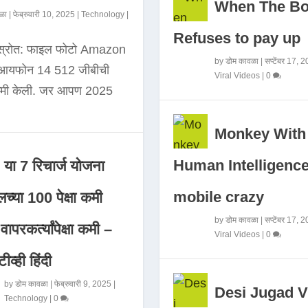
When The B
ळा
|
फेब्रुवारी 10, 2025
|
Technology
|
Refuses to pay up
 स्रोत: फाइल फोटो Amazon
by
डोम कावळा
|
सप्टेंबर 17, 
े आयफोन 14 512 जीबीची
Viral Videos
|
0
कमी केली. जर आपण 2025
Monkey With
Human Intelligence
या 7 रिचार्ज योजना
mobile crazy
च्या 100 पेक्षा कमी
by
डोम कावळा
|
सप्टेंबर 17, 
ापरकर्त्यांपेक्षा कमी –
Viral Videos
|
0
ीव्ही हिंदी
by
डोम कावळा
|
फेब्रुवारी 9, 2025
|
Desi Jugad V
Technology
|
0