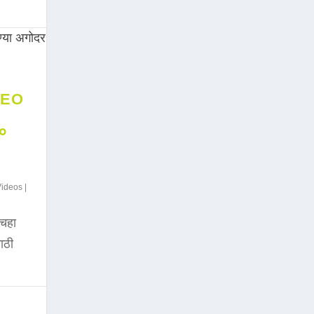
DEO
००
Videos
|
चहा
साठी