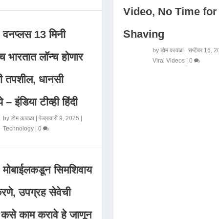
Video, No Time for
Shaving
वनप्लस 13 मिनी
by
डोम कावळा
|
सप्टेंबर 16, 
 भारतात लॉन्च होणार
Viral Videos
|
0
मी तपशील, धानसी
ये – इंडिया टीव्ही हिंदी
by
डोम कावळा
|
फेब्रुवारी 9, 2025
|
Technology
|
0
मोबाईलकडून सिमशिवाय
णे, उपग्रह सेवेची
 कसे काम करावे हे जाणून