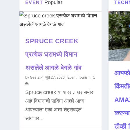
Popular
EVENT
TECH
SPRUCE CREEK
प्रत्येक घरामध्ये विमान
असलेले आगळे वेगळे गांव
आयफो
by
Geeta P
|
जुलै 27, 2020
|
Event
,
Tourism
|
1
किंमती
Spruce creek या शहरात घरासमोर
AMAZ
आहे विमानाची पार्किंग आम्ही आज
आपल्याला एका अशा शहराबद्दल
करण्या
सांगणार...
टीव्ही ह