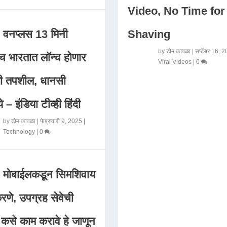
Video, No Time for
Shaving
वनप्लस 13 मिनी
by
डोम कावळा
|
सप्टेंबर 16, 
 भारतात लॉन्च होणार
Viral Videos
|
0
मी तपशील, धानसी
ये – इंडिया टीव्ही हिंदी
by
डोम कावळा
|
फेब्रुवारी 9, 2025
|
Technology
|
0
मोबाईलकडून सिमशिवाय
णे, उपग्रह सेवेची
 कसे काम करावे हे जाणून