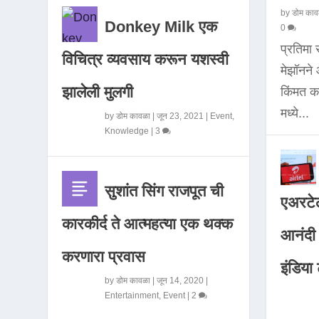
by
डोम काव
Donkey Milk एक
0
प्रतिमा
विचित्र व्यवसाय करून यशस्वी
मेझॉनन
झालेली मुलगी
किंमत 
मध्ये...
by
डोम कावळा
|
जून 23, 2021
|
Event
,
Knowledge
|
3
सुशांत सिंग राजपूत ची
एअरटेल
कारकीर्द ते आत्महत्या एक थक्क
आनंदी व
करणारा प्रवास
इंडिया ट
by
डोम कावळा
|
जून 14, 2020
|
Entertainment
,
Event
|
2