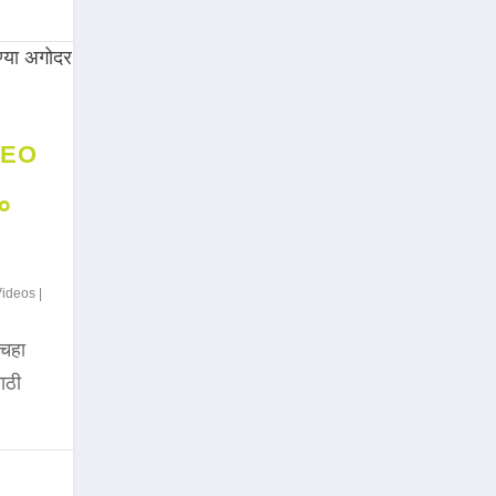
DEO
००
Videos
|
चहा
साठी