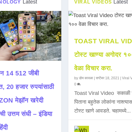
Latest
Latest
NOLOGY
VIRAL VIDEOS
TOAST VIRAL VI
टोस्ट खाण्या अगोदर १
वेळा विचार करा.
न 14 512 जीबी
by
डोम कावळा
|
सप्टेंबर 18, 2021
|
Viral 
0
त, 20 हजार रुपयांसाठी
Toast Viral Video सकाळी 
ON मेझॉन खरेदी
पिताना बहुतेक लोकांना नाश्त्या
टोस्ट खाणे आवडते. चहामध्ये...
ची उत्तम संधी – इंडिया
िंदी