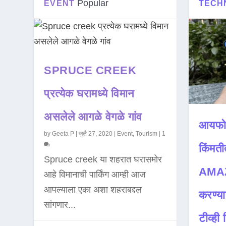
Popular
EVENT
TECH
SPRUCE CREEK
प्रत्येक घरामध्ये विमान
असलेले आगळे वेगळे गांव
आयफो
by
Geeta P
|
जुलै 27, 2020
|
Event
,
Tourism
|
1
किंमती
Spruce creek या शहरात घरासमोर
AMAZ
आहे विमानाची पार्किंग आम्ही आज
आपल्याला एका अशा शहराबद्दल
करण्या
सांगणार...
टीव्ही ह