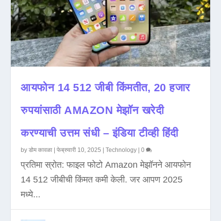
आयफोन 14 512 जीबी किंमतीत, 20 हजार
रुपयांसाठी AMAZON मेझॉन खरेदी
करण्याची उत्तम संधी – इंडिया टीव्ही हिंदी
by
डोम कावळा
|
फेब्रुवारी 10, 2025
|
Technology
|
0
प्रतिमा स्रोत: फाइल फोटो Amazon मेझॉनने आयफोन
14 512 जीबीची किंमत कमी केली. जर आपण 2025
मध्ये...