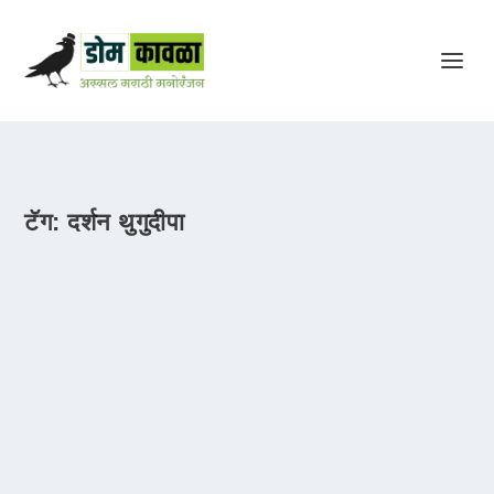
टॅग:
दर्शन थुगुदीपा