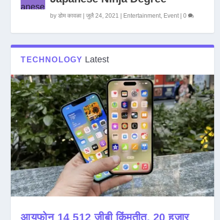
by
डोम कावळा
|
जुलै 24, 2021
|
Entertainment
,
Event
|
0
Latest
TECHNOLOGY
आयफोन 14 512 जीबी किंमतीत, 20 हजार