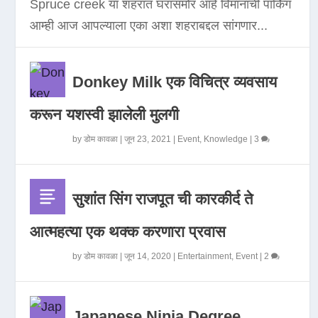
Spruce creek या शहरात घरासमोर आहे विमानाची पार्किंग
आम्ही आज आपल्याला एका अशा शहराबद्दल सांगणार...
Donkey Milk एक विचित्र व्यवसाय
करून यशस्वी झालेली मुलगी
by
डोम कावळा
|
जून 23, 2021
|
Event
,
Knowledge
|
3
सुशांत सिंग राजपूत ची कारकीर्द ते
आत्महत्या एक थक्क करणारा प्रवास
by
डोम कावळा
|
जून 14, 2020
|
Entertainment
,
Event
|
2
Japanese Ninja Degree