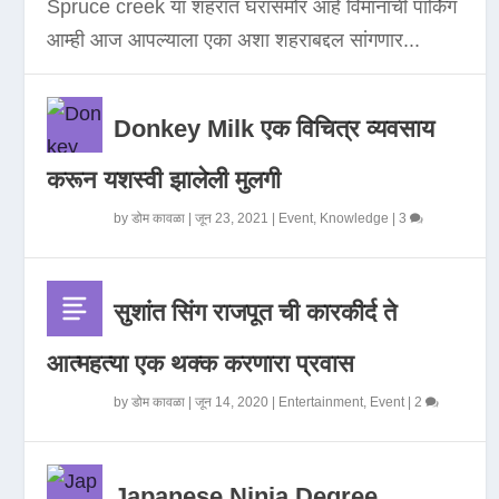
Spruce creek या शहरात घरासमोर आहे विमानाची पार्किंग
आम्ही आज आपल्याला एका अशा शहराबद्दल सांगणार...
Donkey Milk एक विचित्र व्यवसाय
करून यशस्वी झालेली मुलगी
by
डोम कावळा
|
जून 23, 2021
|
Event
,
Knowledge
|
3
सुशांत सिंग राजपूत ची कारकीर्द ते
आत्महत्या एक थक्क करणारा प्रवास
by
डोम कावळा
|
जून 14, 2020
|
Entertainment
,
Event
|
2
Japanese Ninja Degree