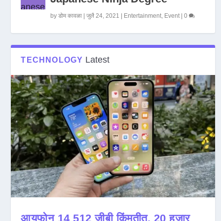
by
डोम कावळा
|
जुलै 24, 2021
|
Entertainment
,
Event
|
0
Latest
TECHNOLOGY
आयफोन 14 512 जीबी किंमतीत, 20 हजार