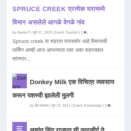
SPRUCE CREEK प्रत्येक घरामध्ये
विमान असलेले आगळे वेगळे गांव
by
Geeta P
|
जुलै 27, 2020
|
Event
,
Tourism
|
1
Spruce creek या शहरात घरासमोर आहे विमानाची
पार्किंग आम्ही आज आपल्याला एका अशा शहराबद्दल
सांगणार...
Donkey Milk एक विचित्र व्यवसाय
करून यशस्वी झालेली मुलगी
by
डोम कावळा
|
जून 23, 2021
|
Event
,
Knowledge
|
3
सुशांत सिंग राजपूत ची कारकीर्द ते