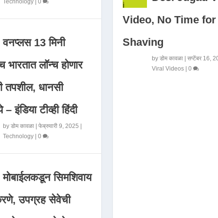
Technology
|
0
Video, No Time for
Shaving
वनप्लस 13 मिनी
by
डोम कावळा
|
सप्टेंबर 16, 
 भारतात लॉन्च होणार
Viral Videos
|
0
मी तपशील, धानसी
ये – इंडिया टीव्ही हिंदी
by
डोम कावळा
|
फेब्रुवारी 9, 2025
|
Technology
|
0
मोबाईलकडून सिमशिवाय
णे, उपग्रह सेवेची