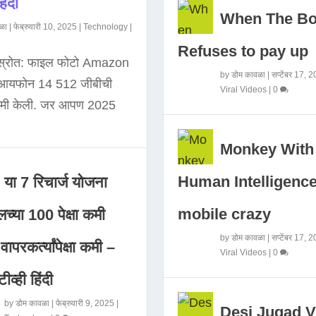
िंदी
When The B
ळा
|
फेब्रुवारी 10, 2025
|
Technology
|
Refuses to pay up
 स्रोत: फाइल फोटो Amazon
by
डोम कावळा
|
सप्टेंबर 17, 
े आयफोन 14 512 जीबीची
Viral Videos
|
0
कमी केली. जर आपण 2025
Monkey With
Human Intelligence
या 7 रिचार्ज योजना
mobile crazy
च्या 100 पेक्षा कमी
by
डोम कावळा
|
सप्टेंबर 17, 
ापरकर्त्यांपेक्षा कमी –
Viral Videos
|
0
ीव्ही हिंदी
by
डोम कावळा
|
फेब्रुवारी 9, 2025
|
Desi Jugad V