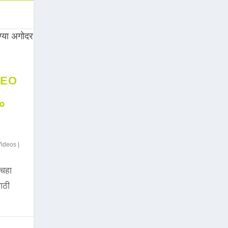
DEO
००
Videos
|
चहा
साठी