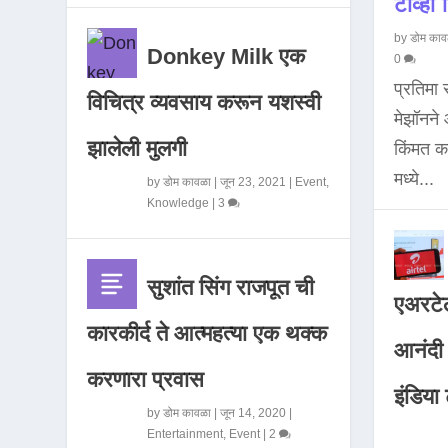
टीव्ही ह
by
डोम काव
Donkey Milk एक
0
प्रतिमा
विचित्र व्यवसाय करून यशस्वी
मेझॉनन
झालेली मुलगी
किंमत 
मध्ये...
by
डोम कावळा
|
जून 23, 2021
|
Event
,
Knowledge
|
3
सुशांत सिंग राजपूत ची
एअरटेल
कारकीर्द ते आत्महत्या एक थक्क
आनंदी व
करणारा प्रवास
इंडिया ट
by
डोम कावळा
|
जून 14, 2020
|
Entertainment
,
Event
|
2