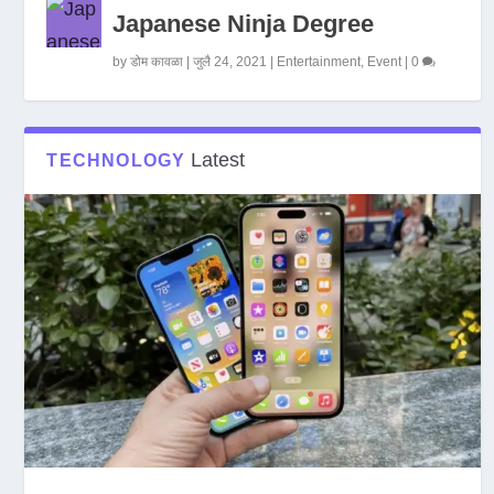
Japanese Ninja Degree
by
डोम कावळा
|
जुलै 24, 2021
|
Entertainment
,
Event
|
0
Latest
TECHNOLOGY