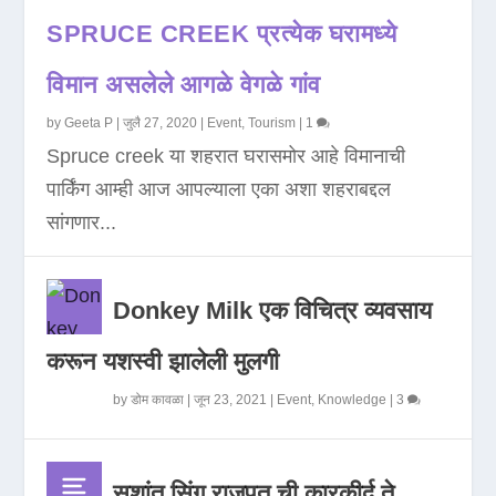
SPRUCE CREEK प्रत्येक घरामध्ये
विमान असलेले आगळे वेगळे गांव
by
Geeta P
|
जुलै 27, 2020
|
Event
,
Tourism
|
1
Spruce creek या शहरात घरासमोर आहे विमानाची
पार्किंग आम्ही आज आपल्याला एका अशा शहराबद्दल
सांगणार...
Donkey Milk एक विचित्र व्यवसाय
करून यशस्वी झालेली मुलगी
by
डोम कावळा
|
जून 23, 2021
|
Event
,
Knowledge
|
3
सुशांत सिंग राजपूत ची कारकीर्द ते