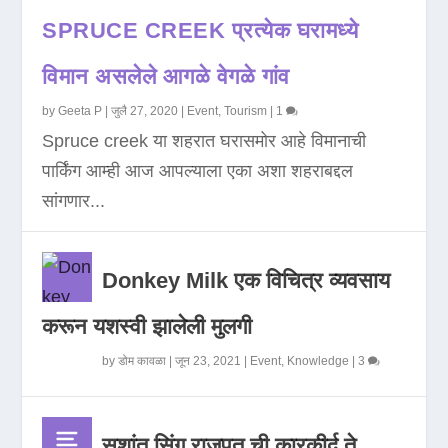
SPRUCE CREEK प्रत्येक घरामध्ये
विमान असलेले आगळे वेगळे गांव
by
Geeta P
|
जुलै 27, 2020
|
Event
,
Tourism
|
1
Spruce creek या शहरात घरासमोर आहे विमानाची
पार्किंग आम्ही आज आपल्याला एका अशा शहराबद्दल
सांगणार...
Donkey Milk एक विचित्र व्यवसाय
करून यशस्वी झालेली मुलगी
by
डोम कावळा
|
जून 23, 2021
|
Event
,
Knowledge
|
3
सुशांत सिंग राजपूत ची कारकीर्द ते