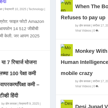
िंदी
When The B
ळा
|
फेब्रुवारी 10, 2025
|
Technology
|
Refuses to pay up
 स्रोत: फाइल फोटो Amazon
by
डोम कावळा
|
सप्टेंबर 17, 
े आयफोन 14 512 जीबीची
Viral Videos
|
0
कमी केली. जर आपण 2025
Monkey With
Human Intelligence
या 7 रिचार्ज योजना
mobile crazy
च्या 100 पेक्षा कमी
by
डोम कावळा
|
सप्टेंबर 17, 
ापरकर्त्यांपेक्षा कमी –
Viral Videos
|
0
ीव्ही हिंदी
by
डोम कावळा
|
फेब्रुवारी 9, 2025
|
Desi Jugad V