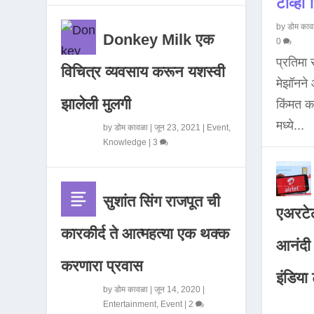
टीव्ही ह
by
डोम काव
Donkey Milk एक
0
प्रतिमा
विचित्र व्यवसाय करून यशस्वी
मेझॉनन
झालेली मुलगी
किंमत 
मध्ये...
by
डोम कावळा
|
जून 23, 2021
|
Event
,
Knowledge
|
3
सुशांत सिंग राजपूत ची
एअरटेल
कारकीर्द ते आत्महत्या एक थक्क
आनंदी व
करणारा प्रवास
इंडिया ट
by
डोम कावळा
|
जून 14, 2020
|
Entertainment
,
Event
|
2