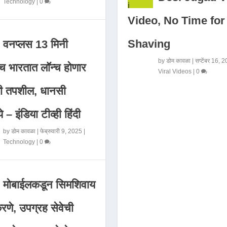
Technology
|
0
Video, No Time for
Shaving
वनप्लस 13 मिनी
by
डोम कावळा
|
सप्टेंबर 16, 
 भारतात लॉन्च होणार
Viral Videos
|
0
मी तपशील, धानसी
ये – इंडिया टीव्ही हिंदी
by
डोम कावळा
|
फेब्रुवारी 9, 2025
|
Technology
|
0
मोबाईलकडून सिमशिवाय
णे, उपग्रह सेवेची