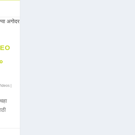
DEO
००
Videos
|
चहा
साठी