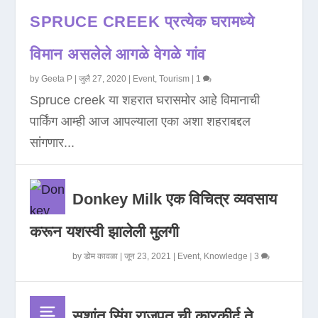
SPRUCE CREEK प्रत्येक घरामध्ये
विमान असलेले आगळे वेगळे गांव
by
Geeta P
|
जुलै 27, 2020
|
Event
,
Tourism
|
1
Spruce creek या शहरात घरासमोर आहे विमानाची
पार्किंग आम्ही आज आपल्याला एका अशा शहराबद्दल
सांगणार...
Donkey Milk एक विचित्र व्यवसाय
करून यशस्वी झालेली मुलगी
by
डोम कावळा
|
जून 23, 2021
|
Event
,
Knowledge
|
3
सुशांत सिंग राजपूत ची कारकीर्द ते