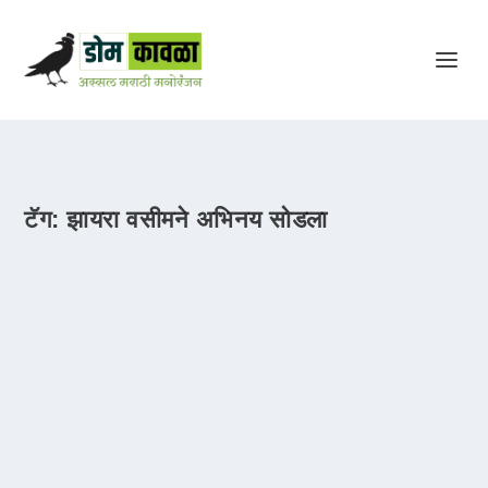
टॅग:
झायरा वसीमने अभिनय सोडला