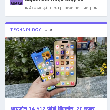
by
डोम कावळा
|
जुलै 24, 2021
|
Entertainment
,
Event
|
0
Latest
TECHNOLOGY
आयफोन 14 512 जीबी किंमतीत, 20 हजार