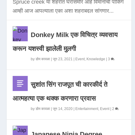
Spruce creek या शहरात घरासमोर आहे विमानाची पार्किंग
आम्ही आज आपल्याला एका अशा शहराबद्दल सांगणार...
Donkey Milk एक विचित्र व्यवसाय
करून यशस्वी झालेली मुलगी
by
डोम कावळा
|
जून 23, 2021
|
Event
,
Knowledge
|
3
सुशांत सिंग राजपूत ची कारकीर्द ते
आत्महत्या एक थक्क करणारा प्रवास
by
डोम कावळा
|
जून 14, 2020
|
Entertainment
,
Event
|
2
Japanese Ninja Degree