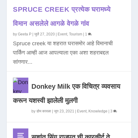
SPRUCE CREEK प्रत्येक घरामध्ये
विमान असलेले आगळे वेगळे गांव
by
Geeta P
|
जुलै 27, 2020
|
Event
,
Tourism
|
1
Spruce creek या शहरात घरासमोर आहे विमानाची
पार्किंग आम्ही आज आपल्याला एका अशा शहराबद्दल
सांगणार...
Donkey Milk एक विचित्र व्यवसाय
करून यशस्वी झालेली मुलगी
by
डोम कावळा
|
जून 23, 2021
|
Event
,
Knowledge
|
3
सुशांत सिंग राजपूत ची कारकीर्द ते