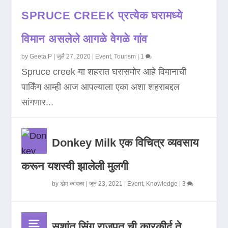
SPRUCE CREEK प्रत्येक घरामध्ये
विमान असलेले आगळे वेगळे गांव
by
Geeta P
|
जुलै 27, 2020
|
Event
,
Tourism
|
1
Spruce creek या शहरात घरासमोर आहे विमानाची
पार्किंग आम्ही आज आपल्याला एका अशा शहराबद्दल
सांगणार...
Donkey Milk एक विचित्र व्यवसाय
करून यशस्वी झालेली मुलगी
by
डोम कावळा
|
जून 23, 2021
|
Event
,
Knowledge
|
3
सुशांत सिंग राजपूत ची कारकीर्द ते