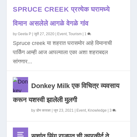
SPRUCE CREEK प्रत्येक घरामध्ये
विमान असलेले आगळे वेगळे गांव
by
Geeta P
|
जुलै 27, 2020
|
Event
,
Tourism
|
1
Spruce creek या शहरात घरासमोर आहे विमानाची
पार्किंग आम्ही आज आपल्याला एका अशा शहराबद्दल
सांगणार...
Donkey Milk एक विचित्र व्यवसाय
करून यशस्वी झालेली मुलगी
by
डोम कावळा
|
जून 23, 2021
|
Event
,
Knowledge
|
3
सुशांत सिंग राजपूत ची कारकीर्द ते