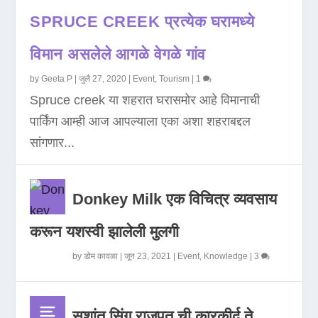
SPRUCE CREEK प्रत्येक घरामध्ये
विमान असलेले आगळे वेगळे गांव
by
Geeta P
|
जुलै 27, 2020
|
Event
,
Tourism
|
1
Spruce creek या शहरात घरासमोर आहे विमानाची
पार्किंग आम्ही आज आपल्याला एका अशा शहराबद्दल
सांगणार...
Donkey Milk एक विचित्र व्यवसाय
करून यशस्वी झालेली मुलगी
by
डोम कावळा
|
जून 23, 2021
|
Event
,
Knowledge
|
3
सुशांत सिंग राजपूत ची कारकीर्द ते