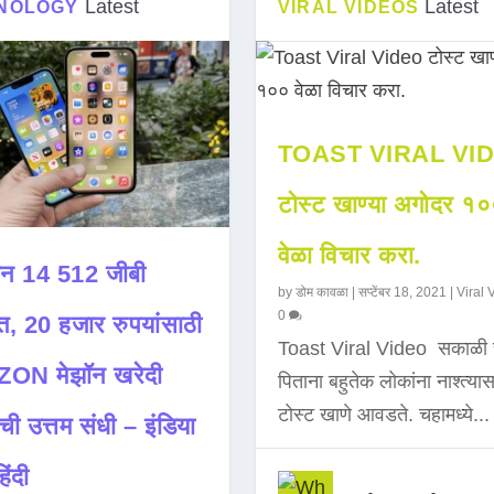
Latest
Latest
NOLOGY
VIRAL VIDEOS
TOAST VIRAL VI
टोस्ट खाण्या अगोदर १
वेळा विचार करा.
न 14 512 जीबी
by
डोम कावळा
|
सप्टेंबर 18, 2021
|
Viral 
0
त, 20 हजार रुपयांसाठी
Toast Viral Video सकाळी 
ON मेझॉन खरेदी
पिताना बहुतेक लोकांना नाश्त्या
टोस्ट खाणे आवडते. चहामध्ये...
ची उत्तम संधी – इंडिया
िंदी