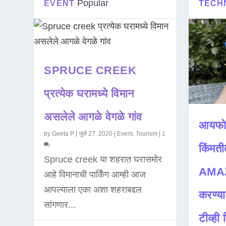
Popular
EVENT
TECH
SPRUCE CREEK
प्रत्येक घरामध्ये विमान
असलेले आगळे वेगळे गांव
आयफो
by
Geeta P
|
जुलै 27, 2020
|
Event
,
Tourism
|
1
किंमती
Spruce creek या शहरात घरासमोर
AMAZ
आहे विमानाची पार्किंग आम्ही आज
आपल्याला एका अशा शहराबद्दल
करण्या
सांगणार...
टीव्ही ह