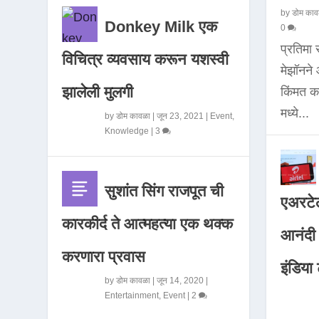
by
डोम काव
Donkey Milk एक
0
प्रतिमा
विचित्र व्यवसाय करून यशस्वी
मेझॉनन
झालेली मुलगी
किंमत 
मध्ये...
by
डोम कावळा
|
जून 23, 2021
|
Event
,
Knowledge
|
3
सुशांत सिंग राजपूत ची
एअरटेल
कारकीर्द ते आत्महत्या एक थक्क
आनंदी व
करणारा प्रवास
इंडिया ट
by
डोम कावळा
|
जून 14, 2020
|
Entertainment
,
Event
|
2