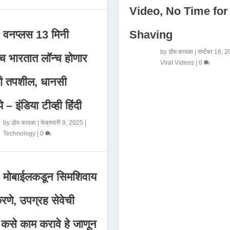
Video, No Time for
Shaving
वनप्लस 13 मिनी
by
डोम कावळा
|
सप्टेंबर 16, 
 भारतात लॉन्च होणार
Viral Videos
|
0
मी तपशील, धानसी
ये – इंडिया टीव्ही हिंदी
by
डोम कावळा
|
फेब्रुवारी 9, 2025
|
Technology
|
0
मोबाईलकडून सिमशिवाय
णे, उपग्रह सेवेची
 कसे काम करावे हे जाणून