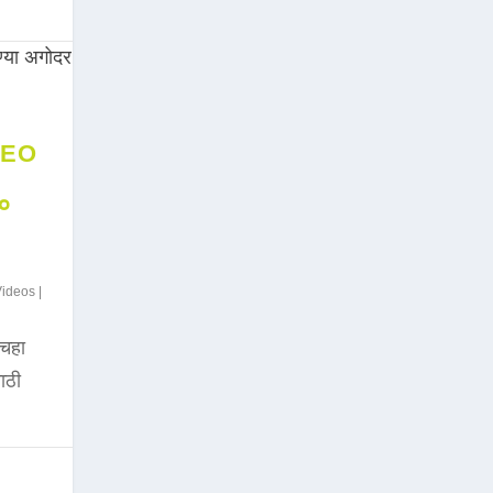
DEO
००
Videos
|
चहा
साठी