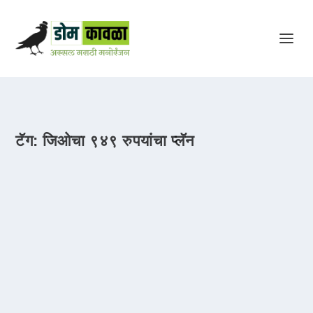
टॅग:
जिओचा ९४९ रुपयांचा प्लॅन