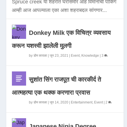
Spruce creek या शहरात घरासमोर आहे विमानाची पार्किंग
आम्ही आज आपल्याला एका अशा शहराबद्दल सांगणार...
Donkey Milk एक विचित्र व्यवसाय
करून यशस्वी झालेली मुलगी
by
डोम कावळा
|
जून 23, 2021
|
Event
,
Knowledge
|
3
सुशांत सिंग राजपूत ची कारकीर्द ते
आत्महत्या एक थक्क करणारा प्रवास
by
डोम कावळा
|
जून 14, 2020
|
Entertainment
,
Event
|
2
Japanese Ninja Degree