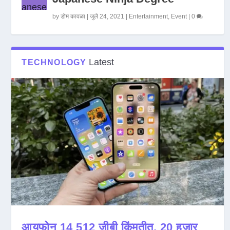
by
डोम कावळा
|
जुलै 24, 2021
|
Entertainment
,
Event
|
0
Latest
TECHNOLOGY
आयफोन 14 512 जीबी किंमतीत, 20 हजार