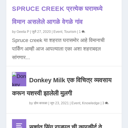
SPRUCE CREEK प्रत्येक घरामध्ये
विमान असलेले आगळे वेगळे गांव
by
Geeta P
|
जुलै 27, 2020
|
Event
,
Tourism
|
1
Spruce creek या शहरात घरासमोर आहे विमानाची
पार्किंग आम्ही आज आपल्याला एका अशा शहराबद्दल
सांगणार...
Donkey Milk एक विचित्र व्यवसाय
करून यशस्वी झालेली मुलगी
by
डोम कावळा
|
जून 23, 2021
|
Event
,
Knowledge
|
3
सुशांत सिंग राजपूत ची कारकीर्द ते