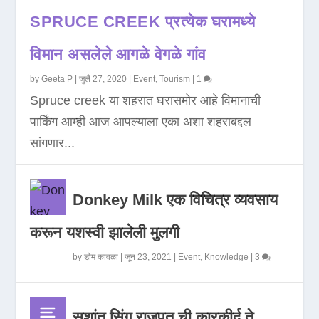
SPRUCE CREEK प्रत्येक घरामध्ये
विमान असलेले आगळे वेगळे गांव
by
Geeta P
|
जुलै 27, 2020
|
Event
,
Tourism
|
1
Spruce creek या शहरात घरासमोर आहे विमानाची
पार्किंग आम्ही आज आपल्याला एका अशा शहराबद्दल
सांगणार...
Donkey Milk एक विचित्र व्यवसाय
करून यशस्वी झालेली मुलगी
by
डोम कावळा
|
जून 23, 2021
|
Event
,
Knowledge
|
3
सुशांत सिंग राजपूत ची कारकीर्द ते