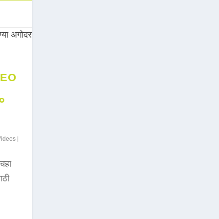
DEO
००
Videos
|
चहा
साठी