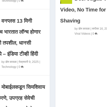
Technology
|
0
Video, No Time for
Shaving
वनप्लस 13 मिनी
by
डोम कावळा
|
सप्टेंबर 16, 
 भारतात लॉन्च होणार
Viral Videos
|
0
मी तपशील, धानसी
ये – इंडिया टीव्ही हिंदी
by
डोम कावळा
|
फेब्रुवारी 9, 2025
|
Technology
|
0
मोबाईलकडून सिमशिवाय
णे, उपग्रह सेवेची