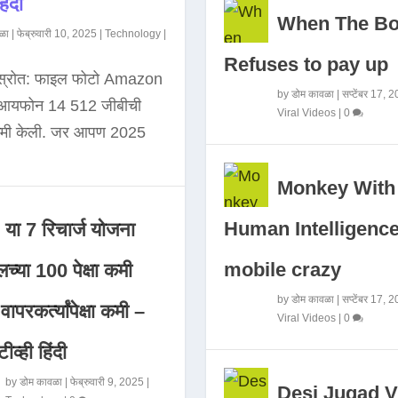
िंदी
When The B
ळा
|
फेब्रुवारी 10, 2025
|
Technology
|
Refuses to pay up
 स्रोत: फाइल फोटो Amazon
by
डोम कावळा
|
सप्टेंबर 17, 
े आयफोन 14 512 जीबीची
Viral Videos
|
0
कमी केली. जर आपण 2025
Monkey With
Human Intelligence
या 7 रिचार्ज योजना
mobile crazy
च्या 100 पेक्षा कमी
by
डोम कावळा
|
सप्टेंबर 17, 
ापरकर्त्यांपेक्षा कमी –
Viral Videos
|
0
ीव्ही हिंदी
by
डोम कावळा
|
फेब्रुवारी 9, 2025
|
Desi Jugad V