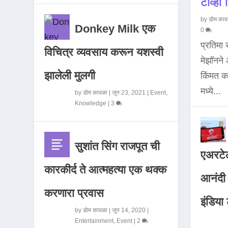
टीव्ही ह
by
डोम काव
Donkey Milk एक
0
प्रतिमा
विचित्र व्यवसाय करून यशस्वी
मेझॉनन
झालेली मुलगी
किंमत 
मध्ये...
by
डोम कावळा
|
जून 23, 2021
|
Event
,
Knowledge
|
3
सुशांत सिंग राजपूत ची
एअरटेल
कारकीर्द ते आत्महत्या एक थक्क
आनंदी व
करणारा प्रवास
इंडिया ट
by
डोम कावळा
|
जून 14, 2020
|
Entertainment
,
Event
|
2