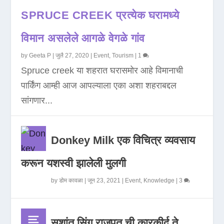
SPRUCE CREEK प्रत्येक घरामध्ये
विमान असलेले आगळे वेगळे गांव
by
Geeta P
|
जुलै 27, 2020
|
Event
,
Tourism
|
1
Spruce creek या शहरात घरासमोर आहे विमानाची
पार्किंग आम्ही आज आपल्याला एका अशा शहराबद्दल
सांगणार...
Donkey Milk एक विचित्र व्यवसाय
करून यशस्वी झालेली मुलगी
by
डोम कावळा
|
जून 23, 2021
|
Event
,
Knowledge
|
3
सुशांत सिंग राजपूत ची कारकीर्द ते