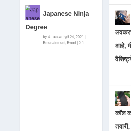
Japanese Ninja
Degree
लवकरच
by
डोम कावळा
|
जुलै 24, 2021
|
Entertainment
,
Event
|
0
आहे, 
वैशिष्ट्
कॉल कर
तयारी,