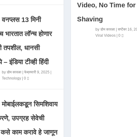
Video, No Time for
Shaving
वनप्लस 13 मिनी
by
डोम कावळा
|
सप्टेंबर 16, 
 भारतात लॉन्च होणार
Viral Videos
|
0
मी तपशील, धानसी
ये – इंडिया टीव्ही हिंदी
by
डोम कावळा
|
फेब्रुवारी 9, 2025
|
Technology
|
0
मोबाईलकडून सिमशिवाय
णे, उपग्रह सेवेची
 कसे काम करावे हे जाणून