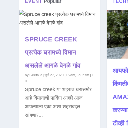
Popular
EVENT
TECH
SPRUCE CREEK
प्रत्येक घरामध्ये विमान
असलेले आगळे वेगळे गांव
आयफो
by
Geeta P
|
जुलै 27, 2020
|
Event
,
Tourism
|
1
किंमती
Spruce creek या शहरात घरासमोर
AMAZ
आहे विमानाची पार्किंग आम्ही आज
आपल्याला एका अशा शहराबद्दल
करण्या
सांगणार...
टीव्ही ह