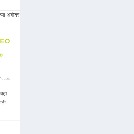
DEO
००
Videos
|
चहा
साठी