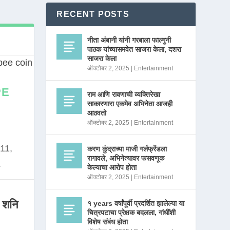
RECENT POSTS
नीता अंबानी यांनी गरबाला फाल्गुनी
पाठक यांच्यासमवेत साजरा केला, दशरा
साजरा केला
ऑक्टोबर 2, 2025
|
Entertainment
PE
राम आणि रावणाची व्यक्तिरेखा
साकारणारा एकमेव अभिनेता आजही
आठवतो
ऑक्टोबर 2, 2025
|
Entertainment
11,
करण कुंद्राच्या माजी गर्लफ्रेंडला
रागावले, अभिनेत्यावर फसवणूक
.
केल्याचा आरोप होता
ऑक्टोबर 2, 2025
|
Entertainment
 शनि
१ years वर्षांपूर्वी प्रदर्शित झालेल्या या
चित्रपटाचा प्रेक्षक बदलला, गांधींशी
विशेष संबंध होता