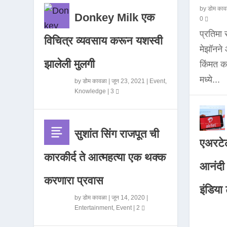
by
डोम काव
Donkey Milk एक
0
प्रतिमा
विचित्र व्यवसाय करून यशस्वी
मेझॉनन
झालेली मुलगी
किंमत 
मध्ये...
by
डोम कावळा
|
जून 23, 2021
|
Event
,
Knowledge
|
3
सुशांत सिंग राजपूत ची
एअरटेल
कारकीर्द ते आत्महत्या एक थक्क
आनंदी व
करणारा प्रवास
इंडिया ट
by
डोम कावळा
|
जून 14, 2020
|
Entertainment
,
Event
|
2