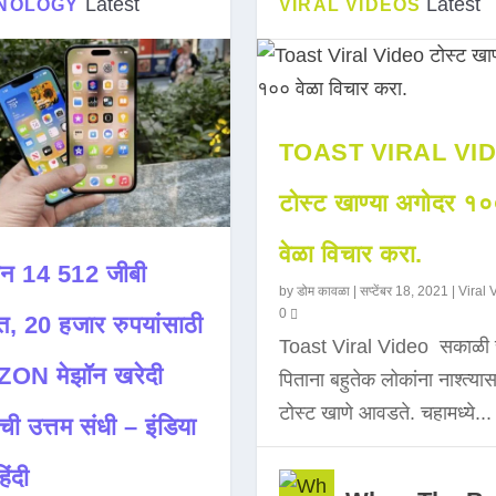
Latest
Latest
NOLOGY
VIRAL VIDEOS
TOAST VIRAL VI
टोस्ट खाण्या अगोदर १
वेळा विचार करा.
न 14 512 जीबी
by
डोम कावळा
|
सप्टेंबर 18, 2021
|
Viral 
0
त, 20 हजार रुपयांसाठी
Toast Viral Video सकाळी 
ON मेझॉन खरेदी
पिताना बहुतेक लोकांना नाश्त्या
टोस्ट खाणे आवडते. चहामध्ये...
ची उत्तम संधी – इंडिया
िंदी