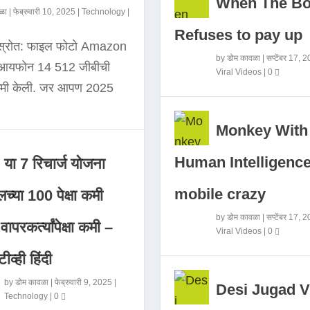
When The B
ळा
|
फेब्रुवारी 10, 2025
|
Technology
|
Refuses to pay up
 स्रोत: फाइल फोटो Amazon
by
डोम कावळा
|
सप्टेंबर 17, 
े आयफोन 14 512 जीबीची
Viral Videos
|
0
कमी केली. जर आपण 2025
Monkey With
Human Intelligence
या 7 रिचार्ज योजना
mobile crazy
च्या 100 पेक्षा कमी
by
डोम कावळा
|
सप्टेंबर 17, 
ापरकर्त्यांपेक्षा कमी –
Viral Videos
|
0
ीव्ही हिंदी
by
डोम कावळा
|
फेब्रुवारी 9, 2025
|
Desi Jugad V
Technology
|
0