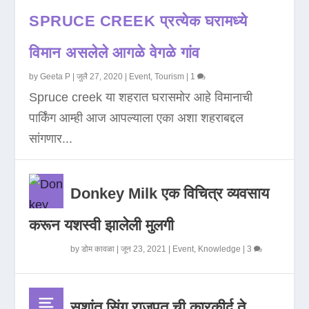
SPRUCE CREEK प्रत्येक घरामध्ये
विमान असलेले आगळे वेगळे गांव
by
Geeta P
|
जुलै 27, 2020
|
Event
,
Tourism
|
1
Spruce creek या शहरात घरासमोर आहे विमानाची
पार्किंग आम्ही आज आपल्याला एका अशा शहराबद्दल
सांगणार...
Donkey Milk एक विचित्र व्यवसाय
करून यशस्वी झालेली मुलगी
by
डोम कावळा
|
जून 23, 2021
|
Event
,
Knowledge
|
3
सुशांत सिंग राजपूत ची कारकीर्द ते