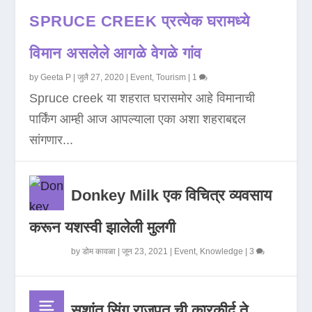
SPRUCE CREEK प्रत्येक घरामध्ये
विमान असलेले आगळे वेगळे गांव
by
Geeta P
|
जुलै 27, 2020
|
Event
,
Tourism
|
1
Spruce creek या शहरात घरासमोर आहे विमानाची
पार्किंग आम्ही आज आपल्याला एका अशा शहराबद्दल
सांगणार...
Donkey Milk एक विचित्र व्यवसाय
करून यशस्वी झालेली मुलगी
by
डोम कावळा
|
जून 23, 2021
|
Event
,
Knowledge
|
3
सुशांत सिंग राजपूत ची कारकीर्द ते