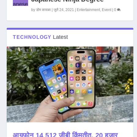
by
डोम कावळा
|
जुलै 24, 2021
|
Entertainment
,
Event
|
0
Latest
TECHNOLOGY
आयफोन 14 512 जीबी किंमतीत, 20 हजार