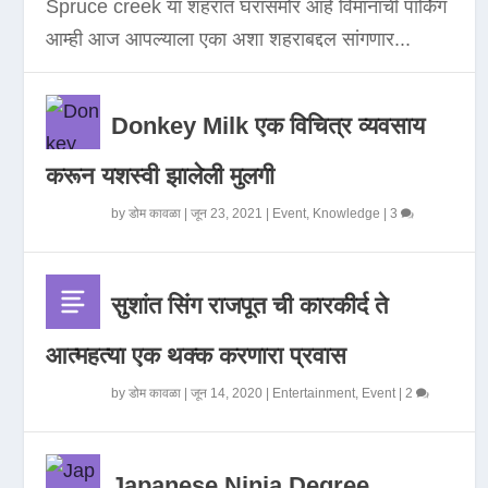
Spruce creek या शहरात घरासमोर आहे विमानाची पार्किंग
आम्ही आज आपल्याला एका अशा शहराबद्दल सांगणार...
Donkey Milk एक विचित्र व्यवसाय
करून यशस्वी झालेली मुलगी
by
डोम कावळा
|
जून 23, 2021
|
Event
,
Knowledge
|
3
सुशांत सिंग राजपूत ची कारकीर्द ते
आत्महत्या एक थक्क करणारा प्रवास
by
डोम कावळा
|
जून 14, 2020
|
Entertainment
,
Event
|
2
Japanese Ninja Degree