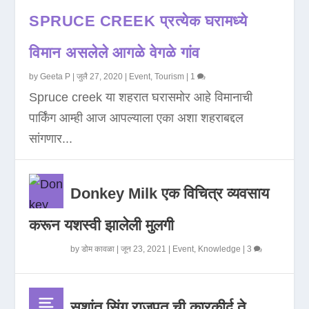
SPRUCE CREEK प्रत्येक घरामध्ये
विमान असलेले आगळे वेगळे गांव
by
Geeta P
|
जुलै 27, 2020
|
Event
,
Tourism
|
1
Spruce creek या शहरात घरासमोर आहे विमानाची
पार्किंग आम्ही आज आपल्याला एका अशा शहराबद्दल
सांगणार...
Donkey Milk एक विचित्र व्यवसाय
करून यशस्वी झालेली मुलगी
by
डोम कावळा
|
जून 23, 2021
|
Event
,
Knowledge
|
3
सुशांत सिंग राजपूत ची कारकीर्द ते