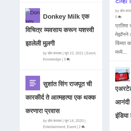
टीव्ही ह
by
डोम काव
Donkey Milk एक
0
प्रतिमा
विचित्र व्यवसाय करून यशस्वी
मेझॉनन
झालेली मुलगी
किंमत 
मध्ये...
by
डोम कावळा
|
जून 23, 2021
|
Event
,
Knowledge
|
3
सुशांत सिंग राजपूत ची
एअरटेल
कारकीर्द ते आत्महत्या एक थक्क
आनंदी व
करणारा प्रवास
इंडिया ट
by
डोम कावळा
|
जून 14, 2020
|
Entertainment
,
Event
|
2