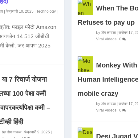
िंदी
When The B
ळा
|
फेब्रुवारी 10, 2025
|
Technology
|
Refuses to pay up
 स्रोत: फाइल फोटो Amazon
by
डोम कावळा
|
सप्टेंबर 17, 
े आयफोन 14 512 जीबीची
Viral Videos
|
0
कमी केली. जर आपण 2025
Monkey With
Human Intelligence
या 7 रिचार्ज योजना
mobile crazy
च्या 100 पेक्षा कमी
by
डोम कावळा
|
सप्टेंबर 17, 
ापरकर्त्यांपेक्षा कमी –
Viral Videos
|
0
ीव्ही हिंदी
by
डोम कावळा
|
फेब्रुवारी 9, 2025
|
Desi Jugad V