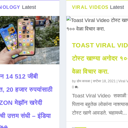
Latest
Latest
NOLOGY
VIRAL VIDEOS
TOAST VIRAL VI
टोस्ट खाण्या अगोदर १
वेळा विचार करा.
न 14 512 जीबी
by
डोम कावळा
|
सप्टेंबर 18, 2021
|
Viral 
0
त, 20 हजार रुपयांसाठी
Toast Viral Video सकाळी 
ON मेझॉन खरेदी
पिताना बहुतेक लोकांना नाश्त्या
टोस्ट खाणे आवडते. चहामध्ये...
ची उत्तम संधी – इंडिया