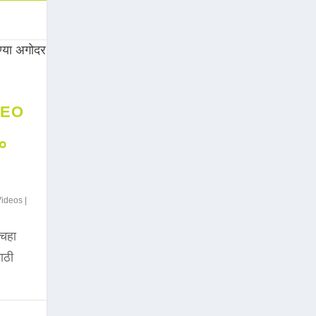
DEO
००
Videos
|
चहा
साठी