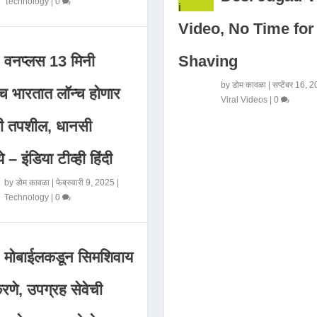
Technology
|
0
Video, No Time for
Shaving
वनप्लस 13 मिनी
by
डोम कावळा
|
सप्टेंबर 16, 
 भारतात लॉन्च होणार
Viral Videos
|
0
मी तपशील, धानसी
ये – इंडिया टीव्ही हिंदी
by
डोम कावळा
|
फेब्रुवारी 9, 2025
|
Technology
|
0
मोबाईलकडून सिमशिवाय
णे, उपग्रह सेवेची