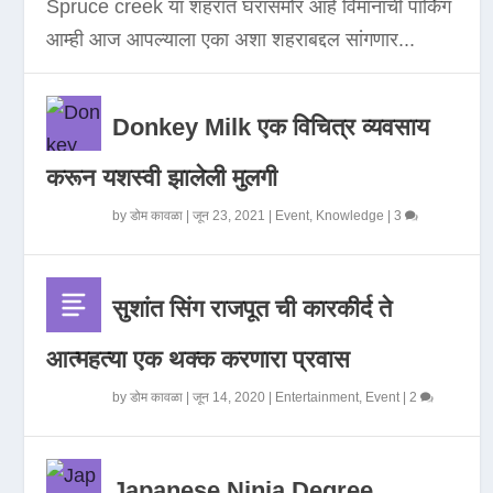
Spruce creek या शहरात घरासमोर आहे विमानाची पार्किंग
आम्ही आज आपल्याला एका अशा शहराबद्दल सांगणार...
Donkey Milk एक विचित्र व्यवसाय
करून यशस्वी झालेली मुलगी
by
डोम कावळा
|
जून 23, 2021
|
Event
,
Knowledge
|
3
सुशांत सिंग राजपूत ची कारकीर्द ते
आत्महत्या एक थक्क करणारा प्रवास
by
डोम कावळा
|
जून 14, 2020
|
Entertainment
,
Event
|
2
Japanese Ninja Degree