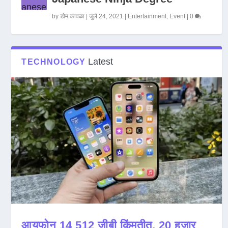
by
डोम कावळा
|
जुलै 24, 2021
|
Entertainment
,
Event
|
0
Latest
TECHNOLOGY
आयफोन 14 512 जीबी किंमतीत, 20 हजार