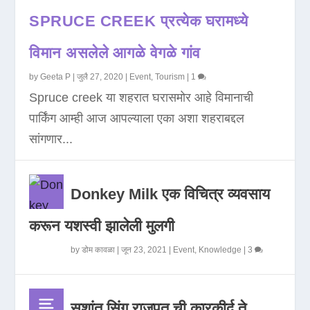
SPRUCE CREEK प्रत्येक घरामध्ये
विमान असलेले आगळे वेगळे गांव
by
Geeta P
|
जुलै 27, 2020
|
Event
,
Tourism
|
1
Spruce creek या शहरात घरासमोर आहे विमानाची
पार्किंग आम्ही आज आपल्याला एका अशा शहराबद्दल
सांगणार...
Donkey Milk एक विचित्र व्यवसाय
करून यशस्वी झालेली मुलगी
by
डोम कावळा
|
जून 23, 2021
|
Event
,
Knowledge
|
3
सुशांत सिंग राजपूत ची कारकीर्द ते