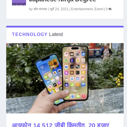
by
डोम कावळा
|
जुलै 24, 2021
|
Entertainment
,
Event
|
0
Latest
TECHNOLOGY
आयफोन 14 512 जीबी किंमतीत, 20 हजार