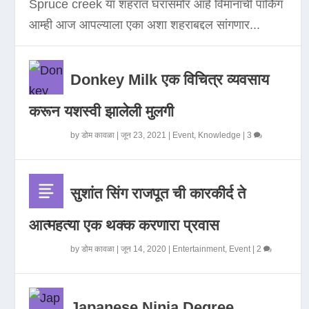
Spruce creek या शहरात घरासमोर आहे विमानाची पार्किंग
आम्ही आज आपल्याला एका अशा शहराबद्दल सांगणार...
Donkey Milk एक विचित्र व्यवसाय
करून यशस्वी झालेली मुलगी
by
डोम कावळा
|
जून 23, 2021
|
Event
,
Knowledge
|
3
सुशांत सिंग राजपूत ची कारकीर्द ते
आत्महत्या एक थक्क करणारा प्रवास
by
डोम कावळा
|
जून 14, 2020
|
Entertainment
,
Event
|
2
Japanese Ninja Degree