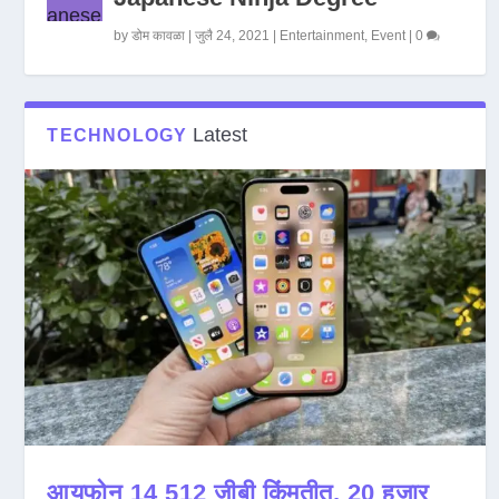
by
डोम कावळा
|
जुलै 24, 2021
|
Entertainment
,
Event
|
0
Latest
TECHNOLOGY
आयफोन 14 512 जीबी किंमतीत, 20 हजार