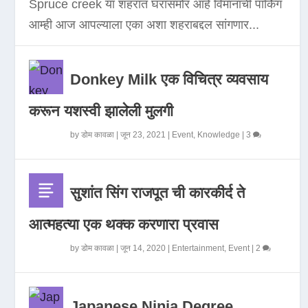
Spruce creek या शहरात घरासमोर आहे विमानाची पार्किंग
आम्ही आज आपल्याला एका अशा शहराबद्दल सांगणार...
Donkey Milk एक विचित्र व्यवसाय
करून यशस्वी झालेली मुलगी
by
डोम कावळा
|
जून 23, 2021
|
Event
,
Knowledge
|
3
सुशांत सिंग राजपूत ची कारकीर्द ते
आत्महत्या एक थक्क करणारा प्रवास
by
डोम कावळा
|
जून 14, 2020
|
Entertainment
,
Event
|
2
Japanese Ninja Degree