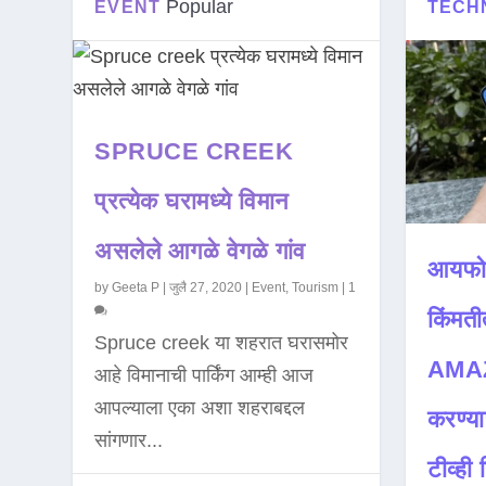
Popular
EVENT
TECH
SPRUCE CREEK
प्रत्येक घरामध्ये विमान
असलेले आगळे वेगळे गांव
आयफो
by
Geeta P
|
जुलै 27, 2020
|
Event
,
Tourism
|
1
किंमती
Spruce creek या शहरात घरासमोर
AMAZ
आहे विमानाची पार्किंग आम्ही आज
आपल्याला एका अशा शहराबद्दल
करण्या
सांगणार...
टीव्ही ह