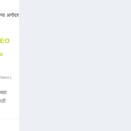
DEO
००
Videos
|
चहा
साठी