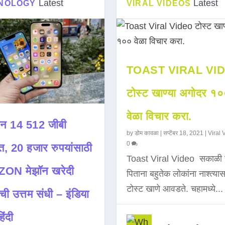
Latest
Latest
NOLOGY
VIRAL VIDEOS
TOAST VIRAL VI
टोस्ट खाण्या अगोदर १
वेळा विचार करा.
न 14 512 जीबी
by
डोम कावळा
|
सप्टेंबर 18, 2021
|
Viral 
0
त, 20 हजार रुपयांसाठी
Toast Viral Video सकाळी 
ON मेझॉन खरेदी
पिताना बहुतेक लोकांना नाश्त्या
टोस्ट खाणे आवडते. चहामध्ये...
ची उत्तम संधी – इंडिया
िंदी