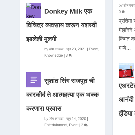
by
डोम काव
Donkey Milk एक
0
प्रतिमा
विचित्र व्यवसाय करून यशस्वी
मेझॉनन
झालेली मुलगी
किंमत 
मध्ये...
by
डोम कावळा
|
जून 23, 2021
|
Event
,
Knowledge
|
3
सुशांत सिंग राजपूत ची
एअरटेल
कारकीर्द ते आत्महत्या एक थक्क
आनंदी व
करणारा प्रवास
इंडिया ट
by
डोम कावळा
|
जून 14, 2020
|
Entertainment
,
Event
|
2