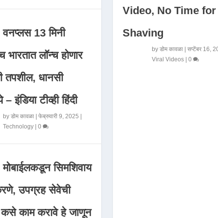
Video, No Time for
Shaving
वनप्लस 13 मिनी
by
डोम कावळा
|
सप्टेंबर 16, 
 भारतात लॉन्च होणार
Viral Videos
|
0
मी तपशील, धानसी
ये – इंडिया टीव्ही हिंदी
by
डोम कावळा
|
फेब्रुवारी 9, 2025
|
Technology
|
0
मोबाईलकडून सिमशिवाय
णे, उपग्रह सेवेची
 कसे काम करावे हे जाणून