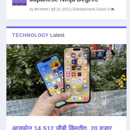
by
डोम कावळा
|
जुलै 24, 2021
|
Entertainment
,
Event
|
0
Latest
TECHNOLOGY
आयफोन 14 512 जीबी किंमतीत, 20 हजार