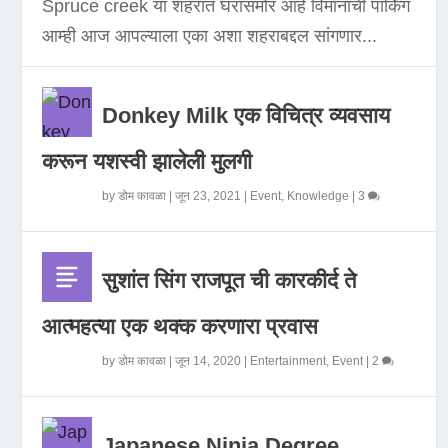
Spruce creek या शहरात घरासमोर आहे विमानाची पार्किंग
आम्ही आज आपल्याला एका अशा शहराबद्दल सांगणार...
Donkey Milk एक विचित्र व्यवसाय
करून यशस्वी झालेली मुलगी
by
डोम कावळा
|
जून 23, 2021
|
Event
,
Knowledge
|
3
सुशांत सिंग राजपूत ची कारकीर्द ते
आत्महत्या एक थक्क करणारा प्रवास
by
डोम कावळा
|
जून 14, 2020
|
Entertainment
,
Event
|
2
Japanese Ninja Degree