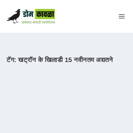
टॅग:
खट्रॉन के खिलाडी 15 नवीनतम अद्यतने