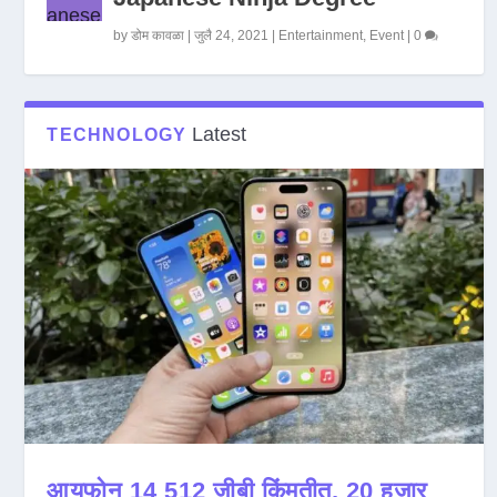
by
डोम कावळा
|
जुलै 24, 2021
|
Entertainment
,
Event
|
0
Latest
TECHNOLOGY
आयफोन 14 512 जीबी किंमतीत, 20 हजार