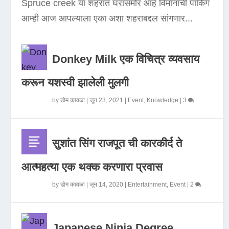
Spruce creek या शहरात घरासमोर आहे विमानाची पार्किंग
आम्ही आज आपल्याला एका अशा शहराबद्दल सांगणार...
Donkey Milk एक विचित्र व्यवसाय
करून यशस्वी झालेली मुलगी
by
डोम कावळा
|
जून 23, 2021
|
Event
,
Knowledge
|
3
सुशांत सिंग राजपूत ची कारकीर्द ते
आत्महत्या एक थक्क करणारा प्रवास
by
डोम कावळा
|
जून 14, 2020
|
Entertainment
,
Event
|
2
Japanese Ninja Degree