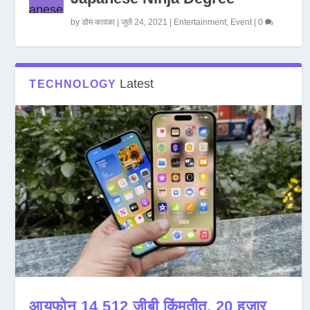
by
डोम कावळा
|
जुलै 24, 2021
|
Entertainment
,
Event
|
0
Latest
TECHNOLOGY
आयफोन 14 512 जीबी किंमतीत, 20 हजार