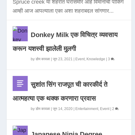
Spruce creek या शहरात घरासमोर आहे विमानाची पार्किंग
आम्ही आज आपल्याला एका अशा शहराबद्दल सांगणार...
Donkey Milk एक विचित्र व्यवसाय
करून यशस्वी झालेली मुलगी
by
डोम कावळा
|
जून 23, 2021
|
Event
,
Knowledge
|
3
सुशांत सिंग राजपूत ची कारकीर्द ते
आत्महत्या एक थक्क करणारा प्रवास
by
डोम कावळा
|
जून 14, 2020
|
Entertainment
,
Event
|
2
Japanese Ninja Degree