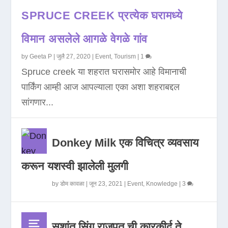
SPRUCE CREEK प्रत्येक घरामध्ये
विमान असलेले आगळे वेगळे गांव
by
Geeta P
|
जुलै 27, 2020
|
Event
,
Tourism
|
1
Spruce creek या शहरात घरासमोर आहे विमानाची
पार्किंग आम्ही आज आपल्याला एका अशा शहराबद्दल
सांगणार...
Donkey Milk एक विचित्र व्यवसाय
करून यशस्वी झालेली मुलगी
by
डोम कावळा
|
जून 23, 2021
|
Event
,
Knowledge
|
3
सुशांत सिंग राजपूत ची कारकीर्द ते