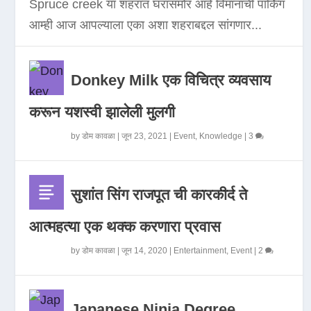
Spruce creek या शहरात घरासमोर आहे विमानाची पार्किंग
आम्ही आज आपल्याला एका अशा शहराबद्दल सांगणार...
Donkey Milk एक विचित्र व्यवसाय
करून यशस्वी झालेली मुलगी
by
डोम कावळा
|
जून 23, 2021
|
Event
,
Knowledge
|
3
सुशांत सिंग राजपूत ची कारकीर्द ते
आत्महत्या एक थक्क करणारा प्रवास
by
डोम कावळा
|
जून 14, 2020
|
Entertainment
,
Event
|
2
Japanese Ninja Degree