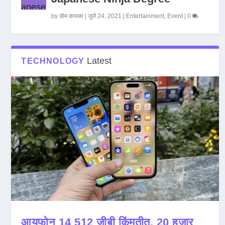
by
डोम कावळा
|
जुलै 24, 2021
|
Entertainment
,
Event
|
0
Latest
TECHNOLOGY
आयफोन 14 512 जीबी किंमतीत, 20 हजार