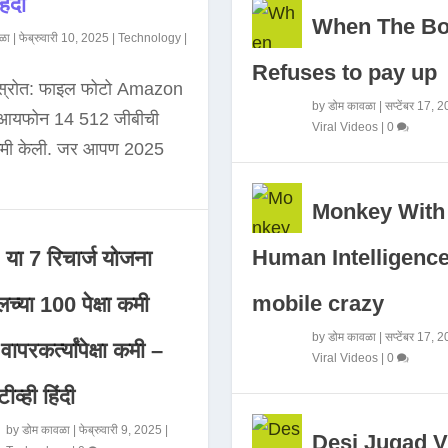
िंदी
When The B
ळा
|
फेब्रुवारी 10, 2025
|
Technology
|
Refuses to pay up
 स्रोत: फाइल फोटो Amazon
by
डोम कावळा
|
सप्टेंबर 17, 
े आयफोन 14 512 जीबीची
Viral Videos
|
0
कमी केली. जर आपण 2025
Monkey With
Human Intelligence
या 7 रिचार्ज योजना
mobile crazy
च्या 100 पेक्षा कमी
by
डोम कावळा
|
सप्टेंबर 17, 
ापरकर्त्यांपेक्षा कमी –
Viral Videos
|
0
ीव्ही हिंदी
by
डोम कावळा
|
फेब्रुवारी 9, 2025
|
Desi Jugad V