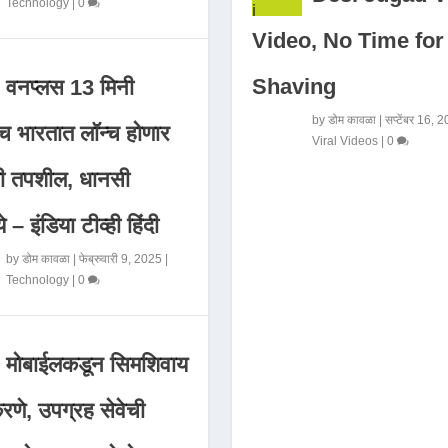
Technology
|
0
Video, No Time for
Shaving
वनप्लस 13 मिनी
by
डोम कावळा
|
सप्टेंबर 16, 
 भारतात लॉन्च होणार
Viral Videos
|
0
मी तपशील, धानसी
ये – इंडिया टीव्ही हिंदी
by
डोम कावळा
|
फेब्रुवारी 9, 2025
|
Technology
|
0
मोबाईलकडून सिमशिवाय
णे, उपग्रह सेवेची