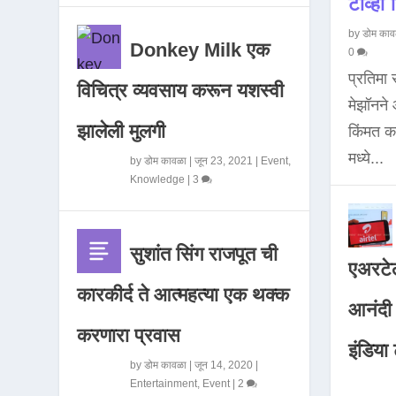
टीव्ही ह
by
डोम काव
Donkey Milk एक
0
प्रतिमा
विचित्र व्यवसाय करून यशस्वी
मेझॉनन
झालेली मुलगी
किंमत 
मध्ये...
by
डोम कावळा
|
जून 23, 2021
|
Event
,
Knowledge
|
3
सुशांत सिंग राजपूत ची
एअरटेल
कारकीर्द ते आत्महत्या एक थक्क
आनंदी व
करणारा प्रवास
इंडिया ट
by
डोम कावळा
|
जून 14, 2020
|
Entertainment
,
Event
|
2