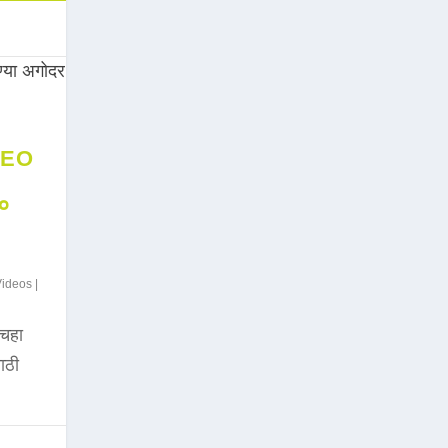
DEO
००
Videos
|
चहा
साठी