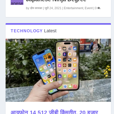
by
डोम कावळा
|
जुलै 24, 2021
|
Entertainment
,
Event
|
0
Latest
TECHNOLOGY
आयफोन 14 512 जीबी किंमतीत, 20 हजार