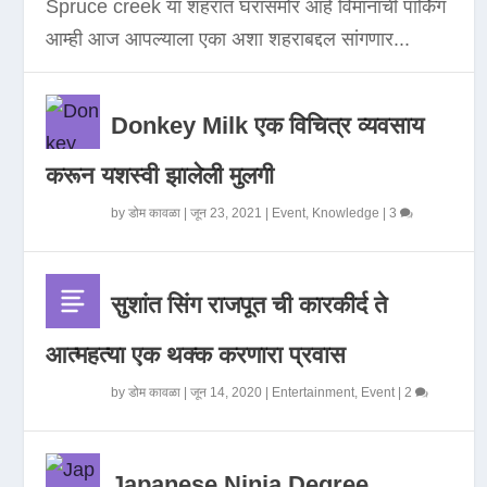
Spruce creek या शहरात घरासमोर आहे विमानाची पार्किंग
आम्ही आज आपल्याला एका अशा शहराबद्दल सांगणार...
Donkey Milk एक विचित्र व्यवसाय
करून यशस्वी झालेली मुलगी
by
डोम कावळा
|
जून 23, 2021
|
Event
,
Knowledge
|
3
सुशांत सिंग राजपूत ची कारकीर्द ते
आत्महत्या एक थक्क करणारा प्रवास
by
डोम कावळा
|
जून 14, 2020
|
Entertainment
,
Event
|
2
Japanese Ninja Degree