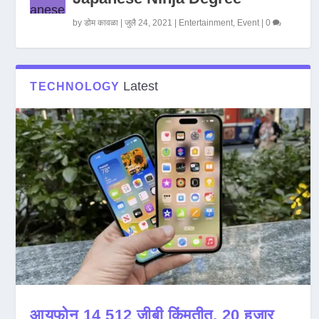
by
डोम कावळा
|
जुलै 24, 2021
|
Entertainment
,
Event
|
0
Latest
TECHNOLOGY
आयफोन 14 512 जीबी किंमतीत, 20 हजार