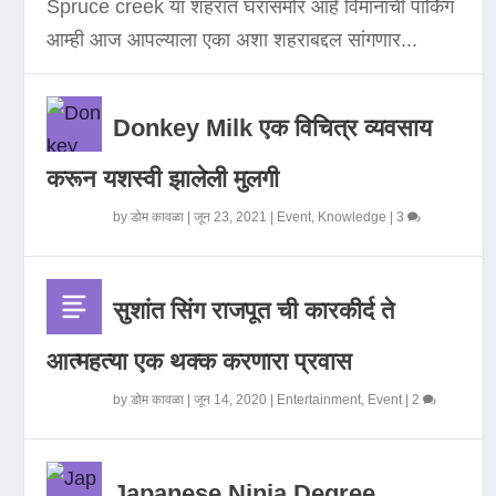
Spruce creek या शहरात घरासमोर आहे विमानाची पार्किंग
आम्ही आज आपल्याला एका अशा शहराबद्दल सांगणार...
Donkey Milk एक विचित्र व्यवसाय
करून यशस्वी झालेली मुलगी
by
डोम कावळा
|
जून 23, 2021
|
Event
,
Knowledge
|
3
सुशांत सिंग राजपूत ची कारकीर्द ते
आत्महत्या एक थक्क करणारा प्रवास
by
डोम कावळा
|
जून 14, 2020
|
Entertainment
,
Event
|
2
Japanese Ninja Degree