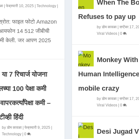
When The B
ळा
|
फेब्रुवारी 10, 2025
|
Technology
|
Refuses to pay up
 स्रोत: फाइल फोटो Amazon
by
डोम कावळा
|
सप्टेंबर 17, 
े आयफोन 14 512 जीबीची
Viral Videos
|
0
कमी केली. जर आपण 2025
Monkey With
Human Intelligence
या 7 रिचार्ज योजना
mobile crazy
च्या 100 पेक्षा कमी
by
डोम कावळा
|
सप्टेंबर 17, 
ापरकर्त्यांपेक्षा कमी –
Viral Videos
|
0
ीव्ही हिंदी
by
डोम कावळा
|
फेब्रुवारी 9, 2025
|
Desi Jugad V
Technology
|
0