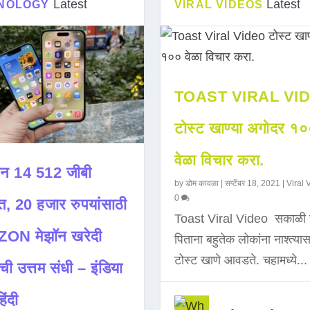
Latest
Latest
NOLOGY
VIRAL VIDEOS
TOAST VIRAL VI
टोस्ट खाण्या अगोदर १
वेळा विचार करा.
न 14 512 जीबी
by
डोम कावळा
|
सप्टेंबर 18, 2021
|
Viral 
0
त, 20 हजार रुपयांसाठी
Toast Viral Video सकाळी 
ON मेझॉन खरेदी
पिताना बहुतेक लोकांना नाश्त्या
टोस्ट खाणे आवडते. चहामध्ये...
ची उत्तम संधी – इंडिया
िंदी