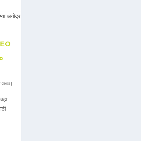
DEO
००
Videos
|
चहा
साठी