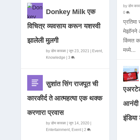
by
डोम काव
Donkey Milk एक
0
प्रतिमा
विचित्र व्यवसाय करून यशस्वी
मेझॉनन
झालेली मुलगी
किंमत 
मध्ये...
by
डोम कावळा
|
जून 23, 2021
|
Event
,
Knowledge
|
3
सुशांत सिंग राजपूत ची
एअरटेल
कारकीर्द ते आत्महत्या एक थक्क
आनंदी व
करणारा प्रवास
इंडिया ट
by
डोम कावळा
|
जून 14, 2020
|
Entertainment
,
Event
|
2