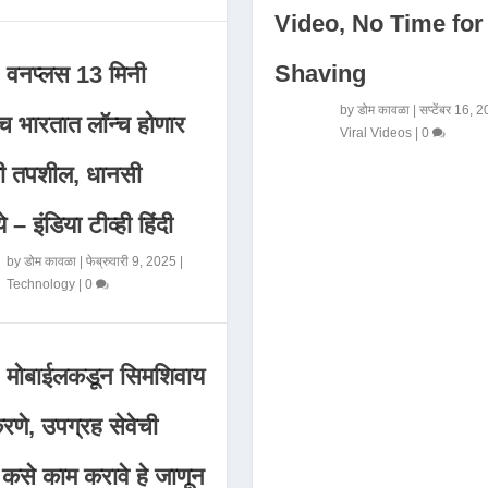
Video, No Time for
Shaving
वनप्लस 13 मिनी
by
डोम कावळा
|
सप्टेंबर 16, 
 भारतात लॉन्च होणार
Viral Videos
|
0
मी तपशील, धानसी
ये – इंडिया टीव्ही हिंदी
by
डोम कावळा
|
फेब्रुवारी 9, 2025
|
Technology
|
0
मोबाईलकडून सिमशिवाय
णे, उपग्रह सेवेची
 कसे काम करावे हे जाणून