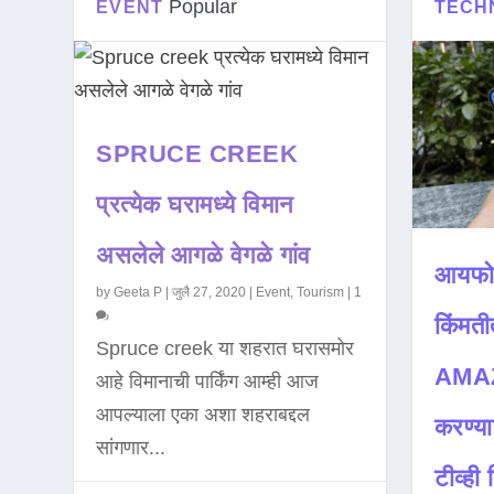
Popular
EVENT
TECH
SPRUCE CREEK
प्रत्येक घरामध्ये विमान
असलेले आगळे वेगळे गांव
आयफो
by
Geeta P
|
जुलै 27, 2020
|
Event
,
Tourism
|
1
किंमती
Spruce creek या शहरात घरासमोर
AMAZ
आहे विमानाची पार्किंग आम्ही आज
आपल्याला एका अशा शहराबद्दल
करण्या
सांगणार...
टीव्ही ह