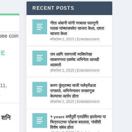
RECENT POSTS
नीता अंबानी यांनी गरबाला फाल्गुनी
पाठक यांच्यासमवेत साजरा केला, दशरा
साजरा केला
ऑक्टोबर 2, 2025
|
Entertainment
PE
राम आणि रावणाची व्यक्तिरेखा
साकारणारा एकमेव अभिनेता आजही
आठवतो
ऑक्टोबर 2, 2025
|
Entertainment
11,
करण कुंद्राच्या माजी गर्लफ्रेंडला
रागावले, अभिनेत्यावर फसवणूक
.
केल्याचा आरोप होता
ऑक्टोबर 2, 2025
|
Entertainment
 शनि
१ years वर्षांपूर्वी प्रदर्शित झालेल्या या
चित्रपटाचा प्रेक्षक बदलला, गांधींशी
विशेष संबंध होता