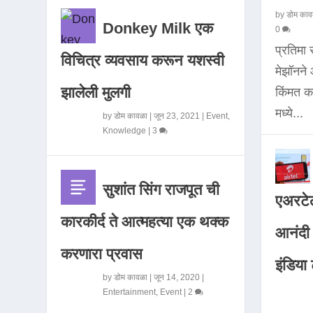
by
डोम काव
Donkey Milk एक
0
प्रतिमा
विचित्र व्यवसाय करून यशस्वी
मेझॉनन
झालेली मुलगी
किंमत 
मध्ये...
by
डोम कावळा
|
जून 23, 2021
|
Event
,
Knowledge
|
3
सुशांत सिंग राजपूत ची
एअरटेल
कारकीर्द ते आत्महत्या एक थक्क
आनंदी व
करणारा प्रवास
इंडिया ट
by
डोम कावळा
|
जून 14, 2020
|
Entertainment
,
Event
|
2