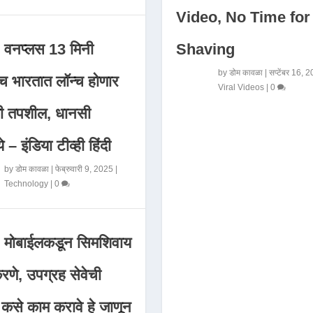
Video, No Time for
Shaving
वनप्लस 13 मिनी
by
डोम कावळा
|
सप्टेंबर 16, 
 भारतात लॉन्च होणार
Viral Videos
|
0
मी तपशील, धानसी
ये – इंडिया टीव्ही हिंदी
by
डोम कावळा
|
फेब्रुवारी 9, 2025
|
Technology
|
0
मोबाईलकडून सिमशिवाय
णे, उपग्रह सेवेची
 कसे काम करावे हे जाणून