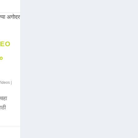
DEO
००
Videos
|
चहा
साठी