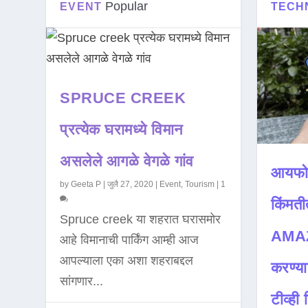
Popular
EVENT
TECH
SPRUCE CREEK
प्रत्येक घरामध्ये विमान
असलेले आगळे वेगळे गांव
आयफो
by
Geeta P
|
जुलै 27, 2020
|
Event
,
Tourism
|
1
किंमती
Spruce creek या शहरात घरासमोर
AMAZ
आहे विमानाची पार्किंग आम्ही आज
आपल्याला एका अशा शहराबद्दल
करण्या
सांगणार...
टीव्ही ह