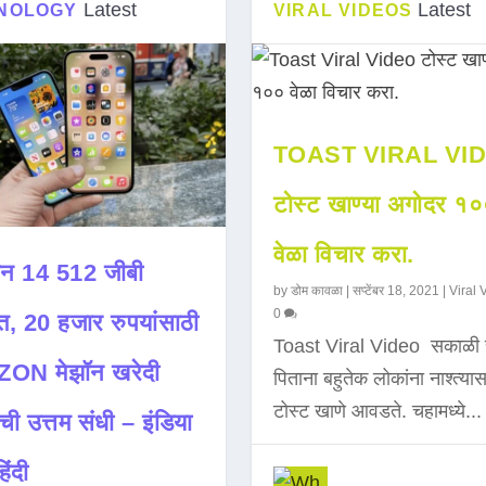
Latest
Latest
NOLOGY
VIRAL VIDEOS
TOAST VIRAL VI
टोस्ट खाण्या अगोदर १
वेळा विचार करा.
न 14 512 जीबी
by
डोम कावळा
|
सप्टेंबर 18, 2021
|
Viral 
0
त, 20 हजार रुपयांसाठी
Toast Viral Video सकाळी 
ON मेझॉन खरेदी
पिताना बहुतेक लोकांना नाश्त्या
टोस्ट खाणे आवडते. चहामध्ये...
ची उत्तम संधी – इंडिया
िंदी