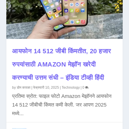
आयफोन 14 512 जीबी किंमतीत, 20 हजार
रुपयांसाठी AMAZON मेझॉन खरेदी
करण्याची उत्तम संधी – इंडिया टीव्ही हिंदी
by
डोम कावळा
|
फेब्रुवारी 10, 2025
|
Technology
|
0
प्रतिमा स्रोत: फाइल फोटो Amazon मेझॉनने आयफोन
14 512 जीबीची किंमत कमी केली. जर आपण 2025
मध्ये...