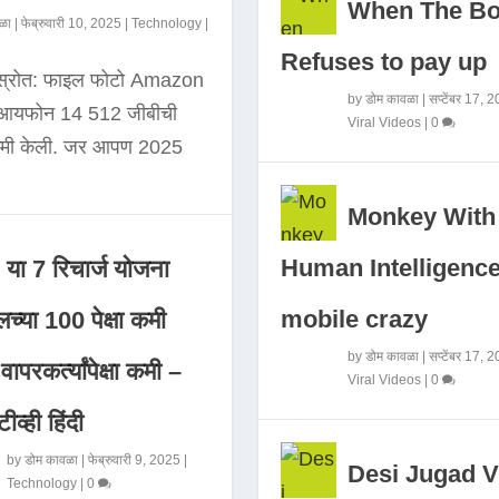
When The B
ळा
|
फेब्रुवारी 10, 2025
|
Technology
|
Refuses to pay up
 स्रोत: फाइल फोटो Amazon
by
डोम कावळा
|
सप्टेंबर 17, 
े आयफोन 14 512 जीबीची
Viral Videos
|
0
कमी केली. जर आपण 2025
Monkey With
Human Intelligence
या 7 रिचार्ज योजना
mobile crazy
च्या 100 पेक्षा कमी
by
डोम कावळा
|
सप्टेंबर 17, 
ापरकर्त्यांपेक्षा कमी –
Viral Videos
|
0
ीव्ही हिंदी
by
डोम कावळा
|
फेब्रुवारी 9, 2025
|
Desi Jugad V
Technology
|
0