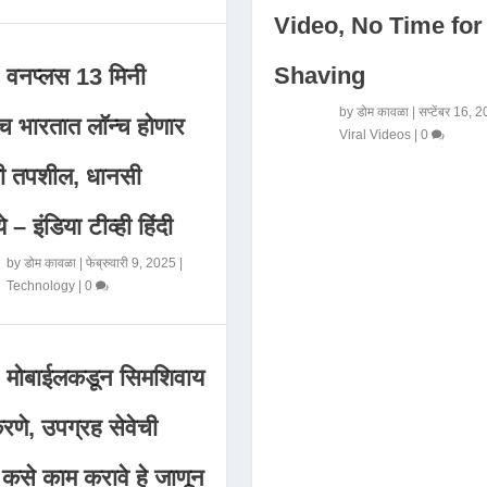
Video, No Time for
Shaving
वनप्लस 13 मिनी
by
डोम कावळा
|
सप्टेंबर 16, 
 भारतात लॉन्च होणार
Viral Videos
|
0
मी तपशील, धानसी
ये – इंडिया टीव्ही हिंदी
by
डोम कावळा
|
फेब्रुवारी 9, 2025
|
Technology
|
0
मोबाईलकडून सिमशिवाय
णे, उपग्रह सेवेची
 कसे काम करावे हे जाणून