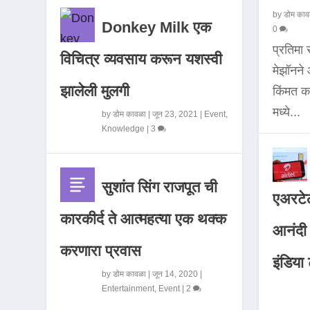
by
डोम काव
Donkey Milk एक
0
प्रतिमा
विचित्र व्यवसाय करून यशस्वी
मेझॉनन
झालेली मुलगी
किंमत 
मध्ये...
by
डोम कावळा
|
जून 23, 2021
|
Event
,
Knowledge
|
3
सुशांत सिंग राजपूत ची
एअरटेल
कारकीर्द ते आत्महत्या एक थक्क
आनंदी व
करणारा प्रवास
इंडिया ट
by
डोम कावळा
|
जून 14, 2020
|
Entertainment
,
Event
|
2