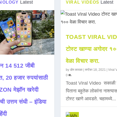
Latest
Latest
NOLOGY
VIRAL VIDEOS
TOAST VIRAL VI
टोस्ट खाण्या अगोदर १
वेळा विचार करा.
न 14 512 जीबी
by
डोम कावळा
|
सप्टेंबर 18, 2021
|
Viral 
0
त, 20 हजार रुपयांसाठी
Toast Viral Video सकाळी 
ON मेझॉन खरेदी
पिताना बहुतेक लोकांना नाश्त्या
टोस्ट खाणे आवडते. चहामध्ये...
ची उत्तम संधी – इंडिया
िंदी