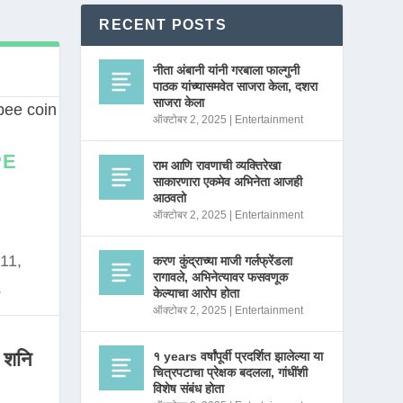
RECENT POSTS
नीता अंबानी यांनी गरबाला फाल्गुनी
पाठक यांच्यासमवेत साजरा केला, दशरा
साजरा केला
ऑक्टोबर 2, 2025
|
Entertainment
PE
राम आणि रावणाची व्यक्तिरेखा
साकारणारा एकमेव अभिनेता आजही
आठवतो
ऑक्टोबर 2, 2025
|
Entertainment
11,
करण कुंद्राच्या माजी गर्लफ्रेंडला
रागावले, अभिनेत्यावर फसवणूक
.
केल्याचा आरोप होता
ऑक्टोबर 2, 2025
|
Entertainment
 शनि
१ years वर्षांपूर्वी प्रदर्शित झालेल्या या
चित्रपटाचा प्रेक्षक बदलला, गांधींशी
विशेष संबंध होता