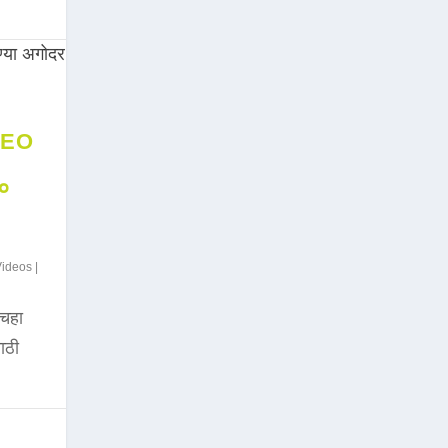
DEO
००
Videos
|
चहा
साठी