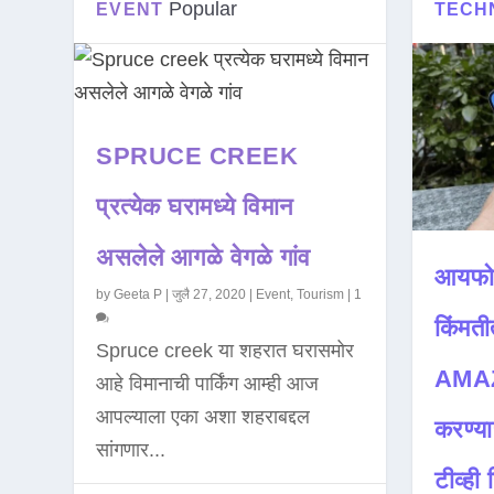
Popular
EVENT
TECH
SPRUCE CREEK
प्रत्येक घरामध्ये विमान
असलेले आगळे वेगळे गांव
आयफो
by
Geeta P
|
जुलै 27, 2020
|
Event
,
Tourism
|
1
किंमती
Spruce creek या शहरात घरासमोर
AMAZ
आहे विमानाची पार्किंग आम्ही आज
आपल्याला एका अशा शहराबद्दल
करण्या
सांगणार...
टीव्ही ह